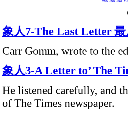
8级
3级
2级
1
象人7-The Last Lette
Carr Gomm, wrote to the ed
象人3-A Letter to’ 
He listened carefully, and th
of The Times newspaper.