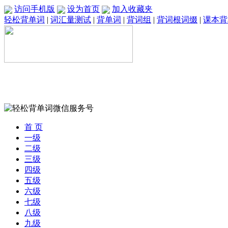
访问手机版
设为首页
加入收藏夹
轻松背单词
|
词汇量测试
|
背单词
|
背词组
|
背词根词缀
|
课本背
首 页
一级
二级
三级
四级
五级
六级
七级
八级
九级