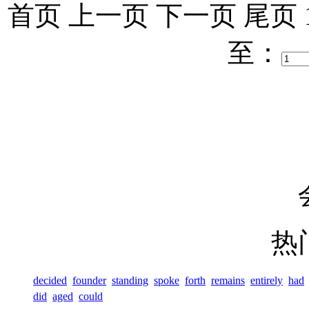
首页
上一页
下一页
尾页
至：
热
decided
founder
standing
spoke
forth
remains
entirely
had
did
aged
could