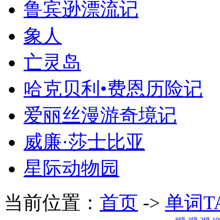
鲁宾逊漂流记
象人
亡灵岛
哈克贝利•费恩历险记
爱丽丝漫游奇境记
威廉·莎士比亚
星际动物园
当前位置：
首页
->
单词T