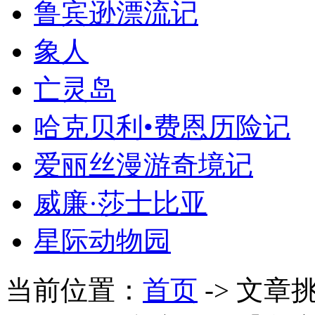
鲁宾逊漂流记
象人
亡灵岛
哈克贝利•费恩历险记
爱丽丝漫游奇境记
威廉·莎士比亚
星际动物园
当前位置：
首页
-> 文章