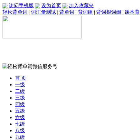
访问手机版
设为首页
加入收藏夹
轻松背单词
|
词汇量测试
|
背单词
|
背词组
|
背词根词缀
|
课本背
首 页
一级
二级
三级
四级
五级
六级
七级
八级
九级