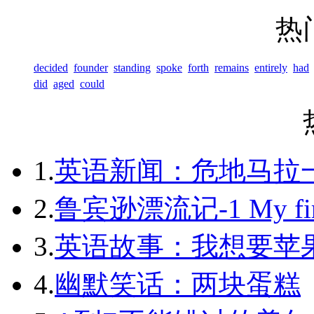
热
decided
founder
standing
spoke
forth
remains
entirely
had
did
aged
could
1.
英语新闻：危地马拉
2.
鲁宾逊漂流记-1 My first 
3.
英语故事：我想要苹
4.
幽默笑话：两块蛋糕