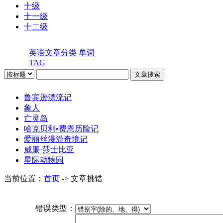
十级
十一级
十二级
英语文章分类
单词
TAG
鲁宾逊漂流记
象人
亡灵岛
哈克贝利•费恩历险记
爱丽丝漫游奇境记
威廉·莎士比亚
星际动物园
当前位置：
首页
-> 文章挑错
错误类型：