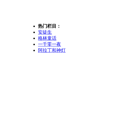
热门栏目：
安徒生
格林童话
一千零一夜
阿拉丁和神灯