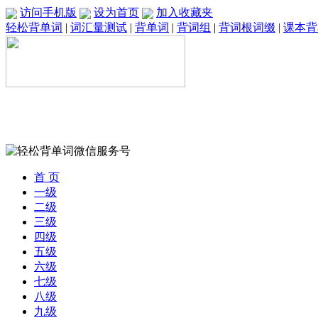
访问手机版
设为首页
加入收藏夹
轻松背单词
|
词汇量测试
|
背单词
|
背词组
|
背词根词缀
|
课本背
首 页
一级
二级
三级
四级
五级
六级
七级
八级
九级