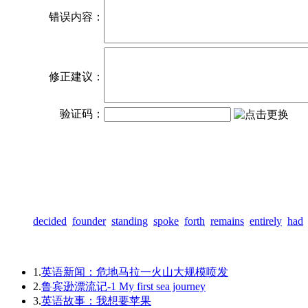
错误内容：
修正建议：
验证码：
decided
founder
standing
spoke
forth
remains
entirely
had
1.
英语新闻：危地马拉一火山大规模喷发
2.
鲁宾逊漂流记-1 My first sea journey
3.
英语故事：我想要苹果