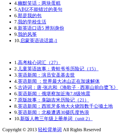
4.
幽默笑话：两块蛋糕
5.
A到Z不能错过的美句
6.
那是我的包
7.
我的学校生活
8.
新英语口语5 辨别身份
9.
我的风筝
10.
启蒙英语说话篇-1
1.
高考核心词汇（27）
2.
儿童英语故事：青蛙爷爷历险记（15）
3.
英语新闻：演员安圣基去世
4.
英语新闻 ：世界最大冰山正在加速解体
5.
古诗词：唐·张志和《渔歌子 · 西塞山前白鹭飞》
6.
英语新闻：俄堪察加近海7.8级地震
7.
原版故事：臭鼬吉米历险记（21）
8.
英语新闻：西班牙多地大火烧毁数千公顷土地
9.
英语新闻：北极遭遇30摄氏度热浪
10.
新版人教三年级上册单词（unit 2）
Copyright © 2013
轻松背单词
All Rights Reserved