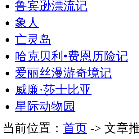
鲁宾逊漂流记
象人
亡灵岛
哈克贝利•费恩历险记
爱丽丝漫游奇境记
威廉·莎士比亚
星际动物园
当前位置：
首页
-> 文章