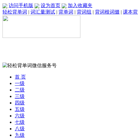
访问手机版
设为首页
加入收藏夹
轻松背单词
|
词汇量测试
|
背单词
|
背词组
|
背词根词缀
|
课本背
首 页
一级
二级
三级
四级
五级
六级
七级
八级
九级