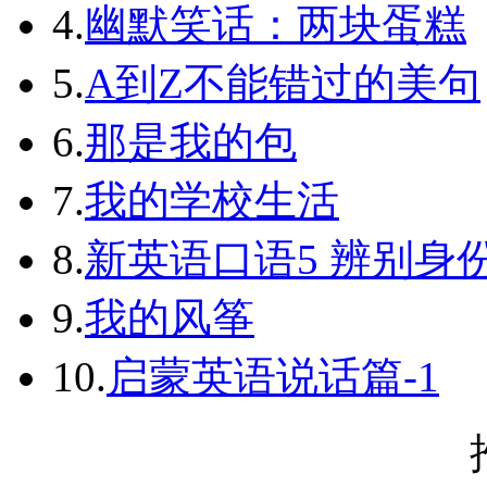
4.
幽默笑话：两块蛋糕
5.
A到Z不能错过的美句
6.
那是我的包
7.
我的学校生活
8.
新英语口语5 辨别身
9.
我的风筝
10.
启蒙英语说话篇-1