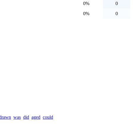
0%
0
0%
0
drawn
was
did
aged
could