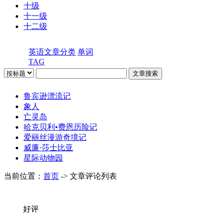
十级
十一级
十二级
英语文章分类
单词
TAG
鲁宾逊漂流记
象人
亡灵岛
哈克贝利•费恩历险记
爱丽丝漫游奇境记
威廉·莎士比亚
星际动物园
当前位置：
首页
-> 文章评论列表
好评