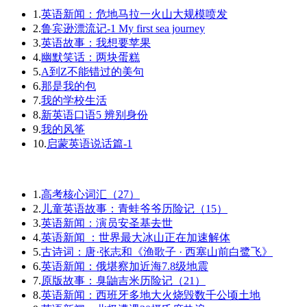
1.
英语新闻：危地马拉一火山大规模喷发
2.
鲁宾逊漂流记-1 My first sea journey
3.
英语故事：我想要苹果
4.
幽默笑话：两块蛋糕
5.
A到Z不能错过的美句
6.
那是我的包
7.
我的学校生活
8.
新英语口语5 辨别身份
9.
我的风筝
10.
启蒙英语说话篇-1
1.
高考核心词汇（27）
2.
儿童英语故事：青蛙爷爷历险记（15）
3.
英语新闻：演员安圣基去世
4.
英语新闻 ：世界最大冰山正在加速解体
5.
古诗词：唐·张志和《渔歌子 · 西塞山前白鹭飞》
6.
英语新闻：俄堪察加近海7.8级地震
7.
原版故事：臭鼬吉米历险记（21）
8.
英语新闻：西班牙多地大火烧毁数千公顷土地