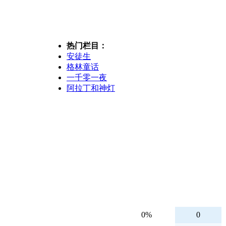
热门栏目：
安徒生
格林童话
一千零一夜
阿拉丁和神灯
0%
0