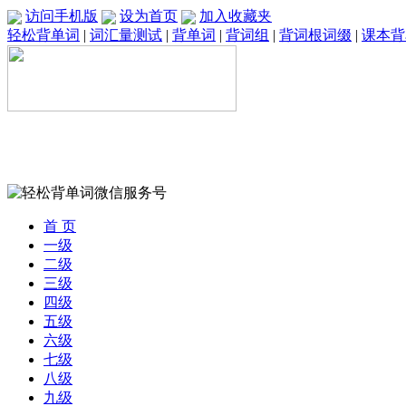
访问手机版
设为首页
加入收藏夹
轻松背单词
|
词汇量测试
|
背单词
|
背词组
|
背词根词缀
|
课本背
首 页
一级
二级
三级
四级
五级
六级
七级
八级
九级