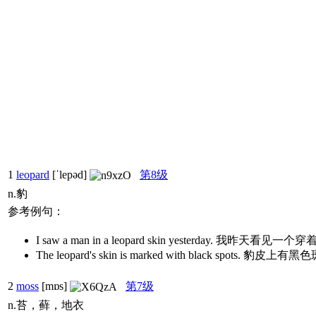
1
leopard
[ˈlepəd]
第8级
n.豹
参考例句：
I saw a man in a leopard skin yesterday. 我昨天
The leopard's skin is marked with black spots. 豹皮上
2
moss
[mɒs]
第7级
n.苔，藓，地衣