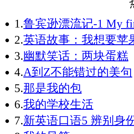
1.
鲁宾逊漂流记-1 My first 
2.
英语故事：我想要苹
3.
幽默笑话：两块蛋糕
4.
A到Z不能错过的美句
5.
那是我的包
6.
我的学校生活
7.
新英语口语5 辨别身