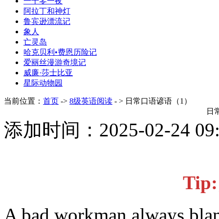
一千零一夜
阿拉丁和神灯
鲁宾逊漂流记
象人
亡灵岛
哈克贝利•费恩历险记
爱丽丝漫游奇境记
威廉·莎士比亚
星际动物园
当前位置：
首页
->
8级英语阅读
- > 日常口语谚语（1）
日
添加时间：2025-02-24 0
Ti
A bad workman always blame