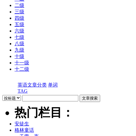
二级
三级
四级
五级
六级
七级
八级
九级
十级
十一级
十二级
英语文章分类
单词
TAG
热门栏目：
安徒生
格林童话