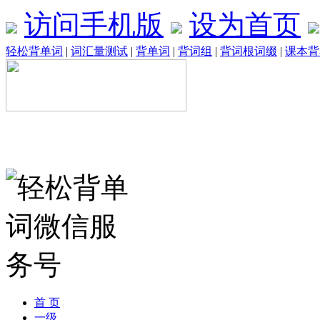
访问手机版
设为首页
轻松背单词
|
词汇量测试
|
背单词
|
背词组
|
背词根词缀
|
课本背
首 页
一级