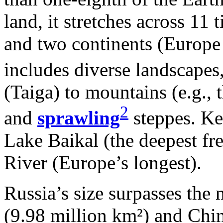
land, it stretches across 11 
and two continents (Europe a
includes diverse landscape
(Taiga) to mountains (e.g.,
2
and
sprawling
steppes. K
Lake Baikal (the deepest fr
River (Europe’s longest).
Russia’s size surpasses the 
(9.98 million km²) and Chin