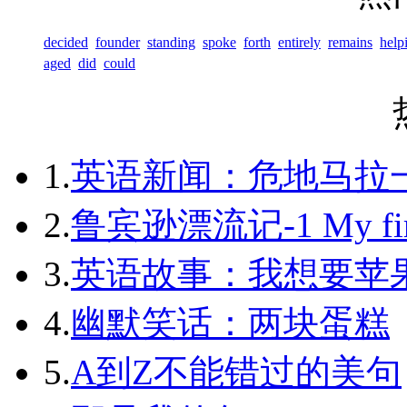
decided
founder
standing
spoke
forth
entirely
remains
help
aged
did
could
1.
英语新闻：危地马拉
2.
鲁宾逊漂流记-1 My first 
3.
英语故事：我想要苹
4.
幽默笑话：两块蛋糕
5.
A到Z不能错过的美句