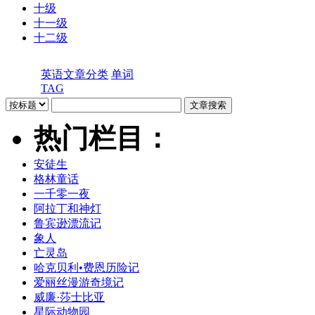
十级
十一级
十二级
英语文章分类
单词
TAG
热门栏目：
安徒生
格林童话
一千零一夜
阿拉丁和神灯
鲁宾逊漂流记
象人
亡灵岛
哈克贝利•费恩历险记
爱丽丝漫游奇境记
威廉·莎士比亚
星际动物园