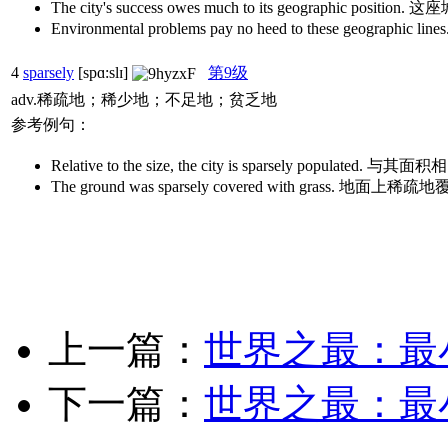
The city's success owes much to its geog
Environmental problems pay no heed to these
4
sparsely
[spɑ:slɪ]
第9级
adv.稀疏地；稀少地；不足地；贫乏地
参考例句：
Relative to the size, the city is sparsely
The ground was sparsely covered with gras
上一篇：
世界之最：最
下一篇：
世界之最：最