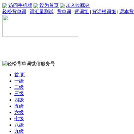
访问手机版
设为首页
加入收藏夹
轻松背单词
|
词汇量测试
|
背单词
|
背词组
|
背词根词缀
|
课本背
首 页
一级
二级
三级
四级
五级
六级
七级
八级
九级