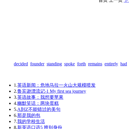
首页
上一页
下
decided
founder
standing
spoke
forth
remains
entirely
had
1.
英语新闻：危地马拉一火山大规模喷发
2.
鲁宾逊漂流记-1 My first sea journey
3.
英语故事：我想要苹果
4.
幽默笑话：两块蛋糕
5.
A到Z不能错过的美句
6.
那是我的包
7.
我的学校生活
8.
新英语口语5 辨别身份