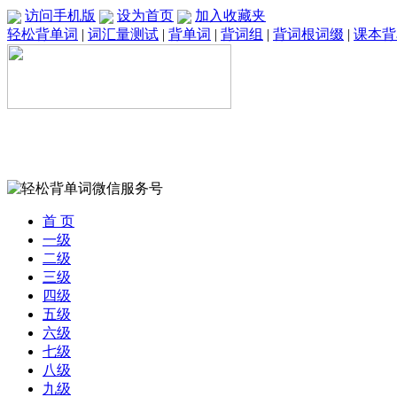
访问手机版
设为首页
加入收藏夹
轻松背单词
|
词汇量测试
|
背单词
|
背词组
|
背词根词缀
|
课本背
首 页
一级
二级
三级
四级
五级
六级
七级
八级
九级