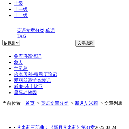
十级
十一级
十二级
英语文章分类
单词
TAG
鲁宾逊漂流记
象人
亡灵岛
哈克贝利•费恩历险记
爱丽丝漫游奇境记
威廉·莎士比亚
星际动物园
当前位置：
首页
->
英语文章分类
->
新月艾米莉
-> 文章列表
▪
艾米莉三部曲：《新月艾米莉》第31章
2025-03-24