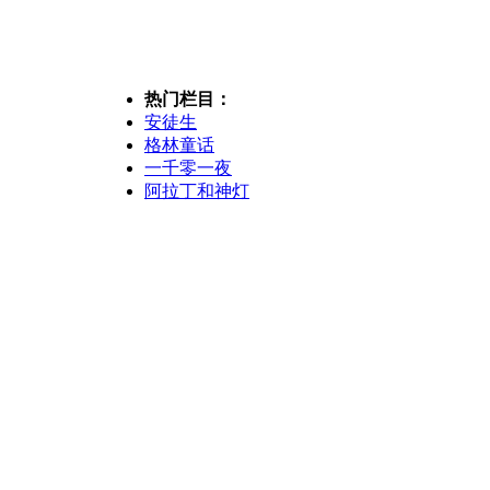
热门栏目：
安徒生
格林童话
一千零一夜
阿拉丁和神灯