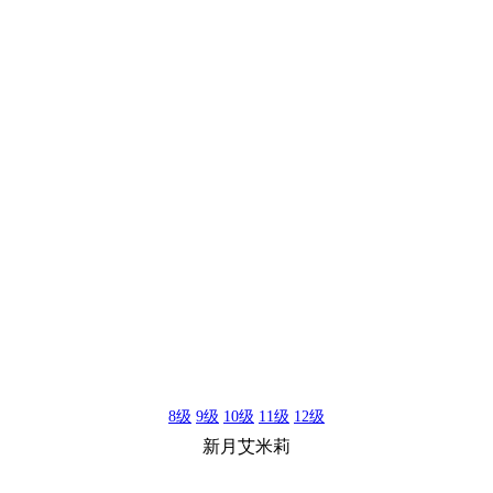
8级
9级
10级
11级
12级
新月艾米莉