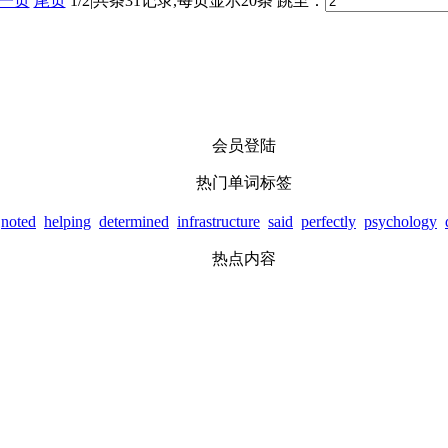
一页
尾页
1/2|共条31记录,每页显示20条
跳至：
会员登陆
热门单词标签
noted
helping
determined
infrastructure
said
perfectly
psychology
热点内容