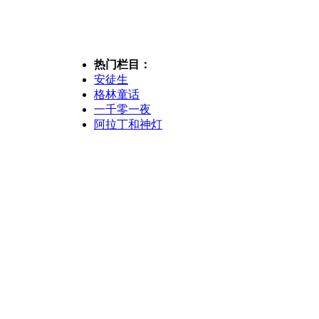
热门栏目：
安徒生
格林童话
一千零一夜
阿拉丁和神灯