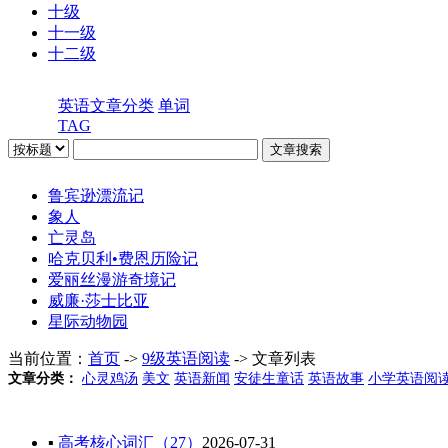
十级
十一级
十二级
英语文章分类
单词
TAG
鲁宾逊漂流记
象人
亡灵岛
哈克贝利•费恩历险记
爱丽丝漫游奇境记
威廉·莎士比亚
星际动物园
当前位置：
首页
->
9级英语阅读
-> 文章列表
文章分类：
心灵鸡汤
美文
英语新闻
安徒生童话
英语故事
小学英语阅
▪
高考核心词汇（27）
2026-07-31