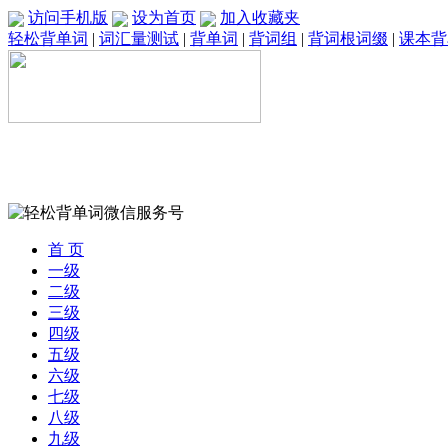
访问手机版
设为首页
加入收藏夹
轻松背单词
|
词汇量测试
|
背单词
|
背词组
|
背词根词缀
|
课本背
首 页
一级
二级
三级
四级
五级
六级
七级
八级
九级