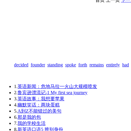
首页
上一页
下一
decided
founder
standing
spoke
forth
remains
entirely
had
1.
英语新闻：危地马拉一火山大规模喷发
2.
鲁宾逊漂流记-1 My first sea journey
3.
英语故事：我想要苹果
4.
幽默笑话：两块蛋糕
5.
A到Z不能错过的美句
6.
那是我的包
7.
我的学校生活
8.
新英语口语5 辨别身份