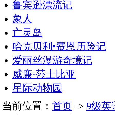
鲁宾逊漂流记
象人
亡灵岛
哈克贝利•费恩历险记
爱丽丝漫游奇境记
威廉·莎士比亚
星际动物园
当前位置：
首页
->
9级英