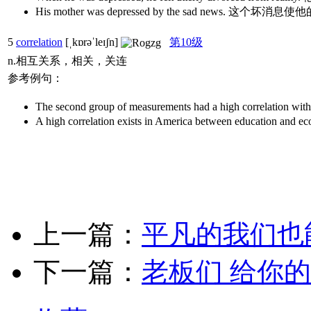
His mother was depressed by the sad news. 这
5
correlation
[ˌkɒrəˈleɪʃn]
第10级
n.相互关系，相关，关连
参考例句：
The second group of measurements had a high corre
A high correlation exists in America between edu
上一篇：
平凡的我们也
下一篇：
老板们 给你