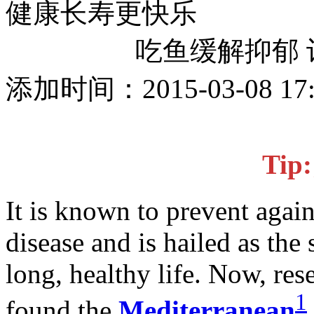
健康长寿更快乐
吃鱼缓解抑郁
添加时间：2015-03-08 1
Ti
It is known to prevent again
disease and is hailed as the 
long, healthy life. Now, res
1
found the
Mediterranean