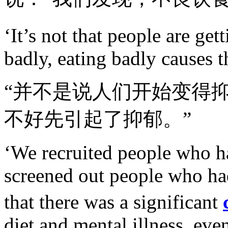
‘It’s not that people are get
badly, eating badly causes th
“并不是说人们开始变得
不好先引起了抑郁。”
‘We recruited people who h
screened out people who ha
that there was a significant
diet and mental illness, eve