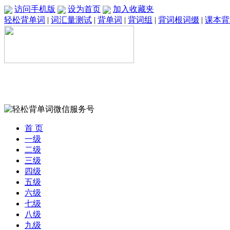
访问手机版
设为首页
加入收藏夹
轻松背单词
|
词汇量测试
|
背单词
|
背词组
|
背词根词缀
|
课本背
首 页
一级
二级
三级
四级
五级
六级
七级
八级
九级