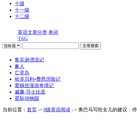
十级
十一级
十二级
英语文章分类
单词
TAG
鲁宾逊漂流记
象人
亡灵岛
哈克贝利•费恩历险记
爱丽丝漫游奇境记
威廉·莎士比亚
星际动物园
当前位置：
首页
->
9级英语阅读
- > 奥巴马写给女儿的建议：停