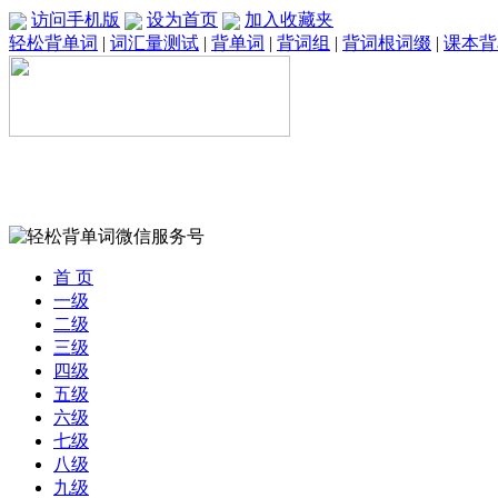
访问手机版
设为首页
加入收藏夹
轻松背单词
|
词汇量测试
|
背单词
|
背词组
|
背词根词缀
|
课本背
首 页
一级
二级
三级
四级
五级
六级
七级
八级
九级