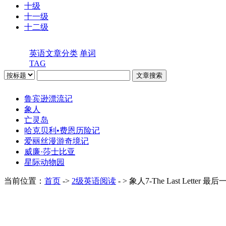
十级
十一级
十二级
英语文章分类
单词
TAG
鲁宾逊漂流记
象人
亡灵岛
哈克贝利•费恩历险记
爱丽丝漫游奇境记
威廉·莎士比亚
星际动物园
当前位置：
首页
->
2级英语阅读
- > 象人7-The Last Letter 最