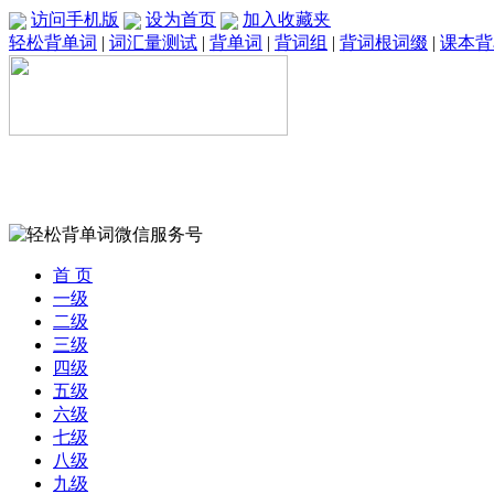
访问手机版
设为首页
加入收藏夹
轻松背单词
|
词汇量测试
|
背单词
|
背词组
|
背词根词缀
|
课本背
首 页
一级
二级
三级
四级
五级
六级
七级
八级
九级